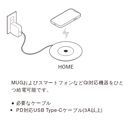
りますが、以下の点について、弊社は何ら保証せず、また
責任を負うものではありません。あらかじめご了承くださ
い。
掲載された情報が全て正確であり、有用であり、安全で
あること。
掲載された情報が常に最新のものであること。
本サイトをご利用になったこと、またはご利用になれな
かったことにより生じる一切の損害。
予告なしにサーバーの停止、本サービスの変更または提
供の中止・中断を行うこと。また、それによって生じる
一切の損害。
MUGおよびスマートフォンなどQi対応機器をひと
つ給電可能です。
● 必要なケーブル
PD対応USB Type-Cケーブル(3A以上)