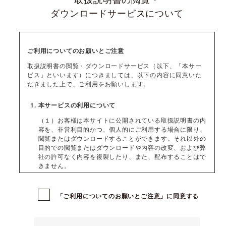
ダウンロードサービスについて
ご利用についてのお願いとご注意
取扱説明書の閲覧・ダウンロードサービス（以下、「本サー
ビス」といいます）につきましては、以下の内容に同意いた
だきました上で、ご利用をお願いします。
本サービスの利用について
（１）お客様は本サイトに公開されている取扱説明書の内
容を、非営利目的かつ、個人的にご利用する場合に限り、
閲覧またはダウンロードすることができます。それ以外の
目的での閲覧またはダウンロードや内容の改変、および弊
社の許可なく内容を複製したり、また、配布することはで
きません。
（２）本サイトでは、データ提供が可能な取扱説明書のみ
掲載しております。ご希望の製品の取扱説明書が見当たら
「ご利用についてのお願いとご注意」に同意する
なかった場合は、製品をお買い上げの販売店、また弊社
「
問い合わせフォーム
」まで、ご依頼いただきますようお
願いします。ただし、製品自体の生産中止などの理由によ
り、当該製品の取扱説明書をご提供できない場合がありま