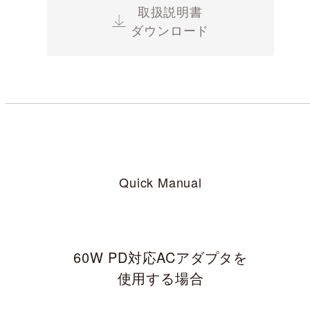
取扱説明書
すので、あらかじめご了承ください。
ダウンロード
（３）本サイトに掲載されている取扱説明書の対象機種
が、生産中止などの理由でご購入できない場合もあります
ので、あらかじめご了承ください。
取扱説明書の内容について
製品の仕様変更などで、取扱説明書の内容は変更される場
合があります。本サイトに掲載されている取扱説明書の内
容が、製品に同梱されている取扱説明書の内容と異なる場
合がありますので、あらかじめご了承ください。
安全上のご注意
Quick Manual
「使用上のご注意」や「安全上のご注意」など安全に関す
る注意事項は、取扱説明書作成時点での法的基準や業界基
準に拠った内容になっております。製品に関する安全に関
する注意についてのご質問等につきましては、弊社「
問い
合わせフォーム
」に直接お問い合わせくださいますようお
60W PD対応ACアダプタを
願いします。
使用する場合
本サービスに係る損害の免責
本サイトに情報を掲載する際には、細心の注意を払ってお